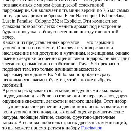
познакомиться с миром французской селективной
парфюмерии. Он включает пять мини-версий по 7,5 мл самых
популярных ароматов бренда: Fleur Narcotique, Iris Porcelana,
Lust in Paradise, Cologne 352 и Explicite. Эти компактные
флаконы позволяют легко сменить аромат под настроение —
будь то прогулка в тёплую весеннюю погоду или летний
вечер.
Каждый из представленных ароматов — это гармония
утончённости и свежести. Они звучат универсально и
наслаждение ими доступно и мужчинам, и женщинам, однако
именно девушки особенно оценят такой подарок: он выглядит
элегантно, романтично и заботливо. Travel Set прекрасно
подойдёт тем, кто только начинает знакомство с
парфюмерным домом Ex Nihilo: вы попробуете сразу
несколько узнаваемых букетов, чтобы позже выбрать
любимый.
Ароматы раскрываются лёгкими, воздушными аккордами,
подходящими для тёплого сезона: они не перегружают, дарят
ощущение свежести, легкости и лёгкого шлейфа. Этот набор
— универсальное решение и для личного использования, и в
роли утончённого подарка, который оценят романтические
натуры, любящие лёгкие, свежие, фруктово-цветочные
запахи. А если вы любитель строгих древесных композиций,
то вы можете присмотреться к набору
Fascination
.