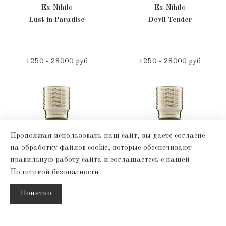
Ex Nihilo
Ex Nihilo
Lust in Paradise
Devil Tender
1250 - 28000 руб
1250 - 28000 руб
Продолжая использовать наш сайт, вы даете согласие
на обработку файлов cookie, которые обеспечивают
правильную работу сайта и соглашаетесь с нашей
Политикой безопасности
Понятно
Ex Nihilo
Ex Nihilo
Позвонить
Каталог
Поиск
Корзина
Venenum Kiss
Venenum Kiss Rose de mai