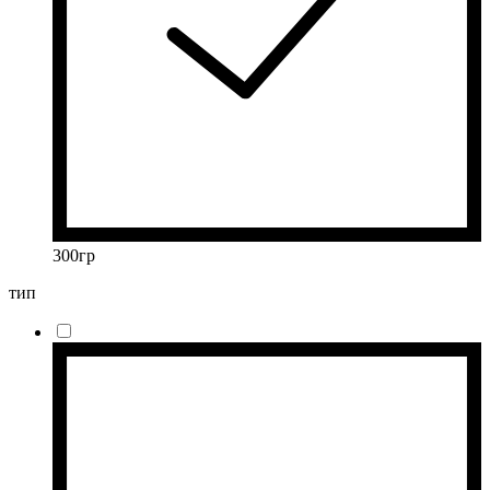
300гр
тип