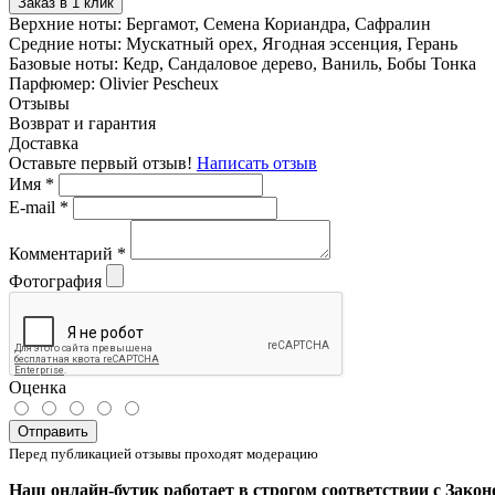
Заказ в 1 клик
Верхние ноты:
Бергамот, Семена Кориандра, Сафралин
Средние ноты:
Мускатный орех, Ягодная эссенция, Герань
Базовые ноты:
Кедр, Сандаловое дерево, Ваниль, Бобы Тонка
Парфюмер:
Olivier Pescheux
Отзывы
Возврат и гарантия
Доставка
Оставьте первый отзыв!
Написать отзыв
Имя
*
E-mail
*
Комментарий
*
Фотография
Оценка
Отправить
Перед публикацией отзывы проходят модерацию
Наш онлайн-бутик работает в строгом соответствии с Закон