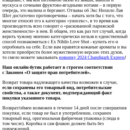
мускуса и сочными фруктово-ягодными нотами – в первую
очередь, это малина и бергамот. Отзывы об Экс Нихило Лав
Шот достаточно противоречивы – начать хотя бы с того, что
многие относят его к категории «унисекс», в то время как
производитель ясно говорит о «раскованной парижской
женственности» в нем. В общем, это как раз тот случай, когда
верить чужому мнению категорически нельзя и единственный
способ познакомиться с Ex Nihilo Love Shot - купить его и
опробовать на себе. Если вам нравятся кожаные ароматы и вы
хотели приобрести более мужественную версию этих духов,
то смело можете заказывать
новинку 2024 Chandigarh Express
!
Наш онлайн-бутик работает в строгом соответствии
с Законом «О защите прав потребителей».
Возврат товара надлежащего качества возможен в случае,
если сохранены его товарный вид, потребительские
свойства, а также документ, подтверждающий факт
покупки указанного товара.
Возврат/обмен возможен в течение 14 дней после совершения
покупки, если товар не был в употреблении, сохранен
товарный вид, оригинальная фабричная упаковка (слюда в
том числе). Коробка и сам флакон должен быть без
повреждений.