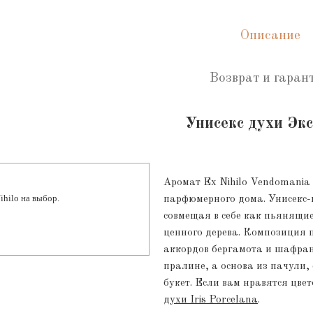
Описание
Возврат и гаран
Унисекс духи Эк
Аромат Ex Nihilo Vendomania 
ihilo на выбор.
парфюмерного дома. Унисекс-
совмещая в себе как пьянящие
ценного дерева. Композиция 
аккордов бергамота и шафрана
пралине, а основа из пачули,
букет. Если вам нравятся цве
духи Iris Porcelana
.