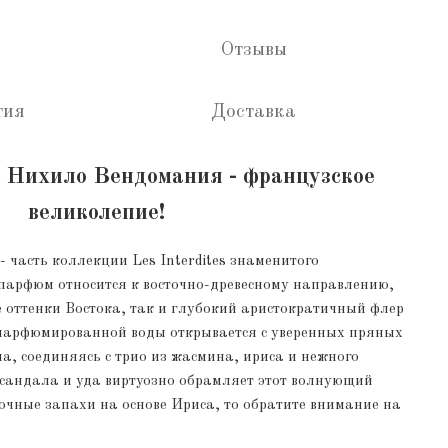
Отзывы
тия
Доставка
с Нихило Вендомания - французское
великолепие!
- часть коллекции Les Interdites знаменитого
парфюм относится к восточно-древесному направлению,
 оттенки Востока, так и глубокий аристократичный флер
парфюмированной воды открывается с уверенных пряных
, соединяясь с трио из жасмина, ириса и нежного
 сандала и уда виртуозно обрамляет этот волнующий
точные запахи на основе Ириса, то обратите внимание на