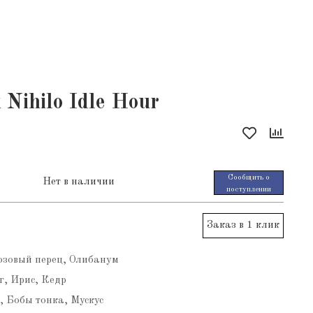
 Nihilo Idle Hour
Сообщить о
Нет в наличии
поступлении
Заказ в 1 клик
озовый перец, Олибанум
, Ирис, Кедр
, Бобы тонка, Мускус