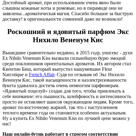
Достойный аромат, при использовании очень явно были
слышны кожаные ноты и ромовые, но в пирамиде они не
заявлены...ароматическая магия. Спасибо большое за быструю
доставку! в оригинальности сомнений даже не возникло!
Роскошний и ядовитый парфюм Экс
Нихило Вененум Кис
Вышедшие сравнительно недавно, в 2015 году, унисекс - духи
Ex Nihilo Venenum Kiss вызвали сильнейшую бурю эмоций
среди поклонников ориентальных ароматов. Их автором стал
Квентин Биш, который выпустил нашумевшие Fleur
Narcotique и
French Affair
. Судя по отзывам об Экс Нихило
Вененум Кис, такой насыщенности и наэлектризованности
букета удавалось достичь очень немногим парфюмерам.
«Ядовитый поцелуй» создан для того, чтобы привлекать к
себе внимание: его пышность, шлейфовость и интенсивность
просто не оставляют шансов окружающим людям. Кроме того,
аромат по-восточному жаркий, так что с наступлением
теплого времени года он становится особенно актуальным.
Ну а купить Ex Nihilo Venenum Kiss по лучшей цене можно у
нас!
Наш онлайн-бутик работает в строгом соответствии